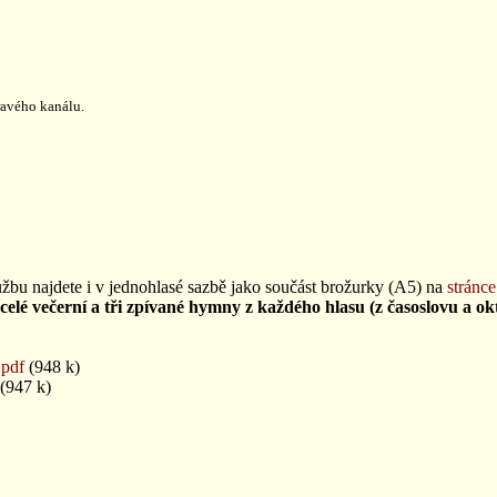
ravého kanálu.
bu najdete i v jednohlasé sazbě jako součást brožurky (A5) na
stránc
lé večerní a tři zpívané hymny z každého hlasu (z časoslovu a ok
.pdf
(948 k)
(947 k)