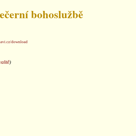
večerní bohoslužbě
avi.cz/download
valitě
)