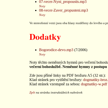
07-vecer-Nyni_propoustis.mp3
Noty
08-vecer-Zaver_propusteni.mp3
Noty
Ve stereofonní verzi jsou oba hlasy rozděleny do levého a p
Dodatky
Bogorodice-devo.mp3
(7/2006)
Noty
Noty těchto neměnných hymnů pro večerní bohosluž
večerní bohoslužbě. Neměnné hymny z postupu ce
Zde jsou přímé linky na PDF brožuru A5 (32 str.):
Klad stránek pro vytištění brožury:
dogmatiky-broz
Klad stránek vzestupně za sebou:
dogmatiky-w.pdf
Zpět
na stránku instruktážních nahrávek