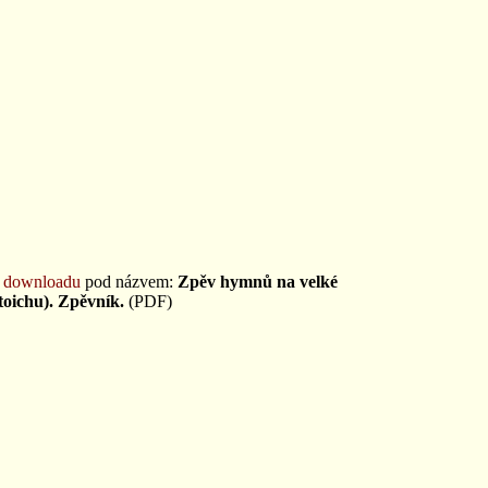
e downloadu
pod názvem:
Zpěv hymnů na velké
toichu). Zpěvník.
(PDF)