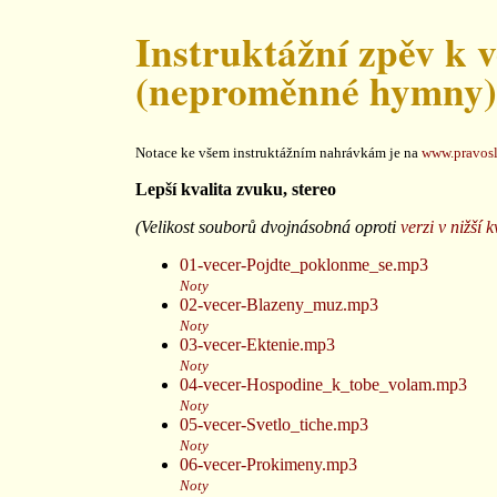
Instruktážní zpěv k 
(neproměnné hymny)
Notace ke všem instruktážním nahrávkám je na
www.pravosl
Lepší kvalita zvuku, stereo
(Velikost souborů dvojnásobná oproti
verzi v nižší k
01-vecer-Pojdte_poklonme_se.mp3
Noty
02-vecer-Blazeny_muz.mp3
Noty
03-vecer-Ektenie.mp3
Noty
04-vecer-Hospodine_k_tobe_volam.mp3
Noty
05-vecer-Svetlo_tiche.mp3
Noty
06-vecer-Prokimeny.mp3
Noty